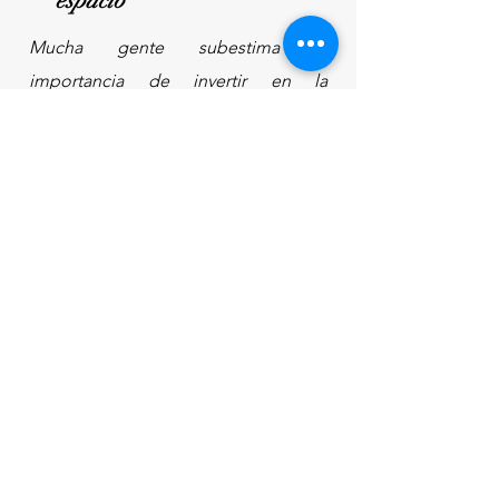
espacio
Mucha gente subestima la
importancia de invertir en la
planificación del espacio y el
impacto que puede tener en un
espacio. Desde 2017 hemos estado
conceptualizando ambientes en
diversas áreas y hemos trabajado de
la mano de nuestros clientes para
crear los diseños que mejor se
ajustan a lo que necesitan.
Contáctanos hoy mismo y agenda
una cita.