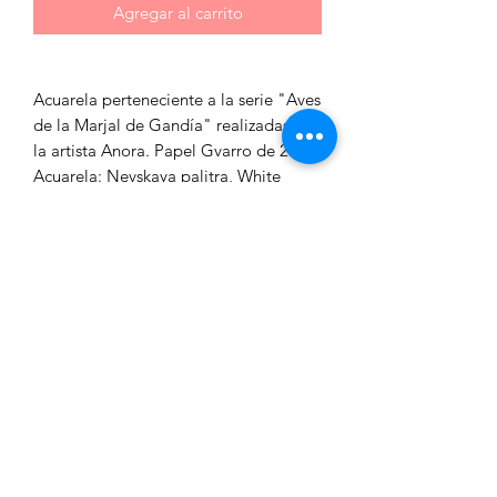
Agregar al carrito
Acuarela perteneciente a la serie "Aves
de la Marjal de Gandía" realizadas por
la artista Anora. Papel Gvarro de 240g
Acuarela: Nevskaya palitra, White
nights.
Tamaño: 50 x 30 cm
Piezas originales, realizadas a mano
por su autora. Posibilidad de otros
tamaños.