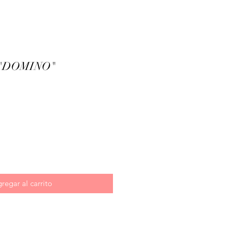
"DOMINO"
Precio
regar al carrito