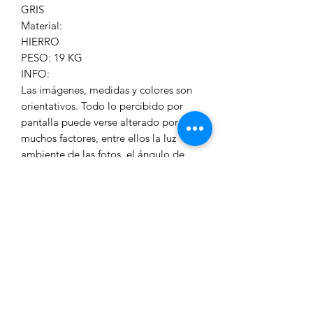
GRIS
Material:
HIERRO
PESO: 19 KG
INFO:
Las imágenes, medidas y colores son
orientativos. Todo lo percibido por
pantalla puede verse alterado por
muchos factores, entre ellos la luz
ambiente de las fotos, el ángulo de
visualización y/o el calibrado de la
misma. Al ser productos fabricados
artesanalmente cada pieza es única y
los materiales utilizados en su
fabricación son técnicamente difíciles
al detalle en cada imagen