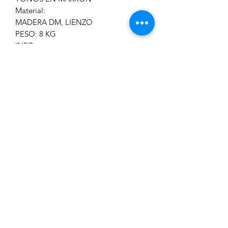
Material:
MADERA DM, LIENZO
PESO: 8 KG
INFO:
Las imágenes, medidas y colores son
orientativos. Todo lo percibido por
pantalla puede verse alterado por
muchos factores, entre ellos la luz
ambiente de las fotos, el ángulo de
visualización y/o el calibrado de la
misma. Al ser productos fabricados
artesanalmente cada pieza es única y
los materiales utilizados en su
fabricación son técnicamente difíciles
al detalle en cada imagen