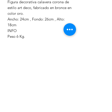
Figura decorativa calavera corona de
estilo art deco, fabricado en bronce en
color oro.
Ancho: 24cm , Fondo: 26cm , Alto:
18cm
INFO
Peso 6 Kg.
Material, color y acabados BRONCE
en color ORO
Estilo Concept