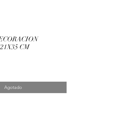
ECORACION
X21X35 CM
cio
Agotado