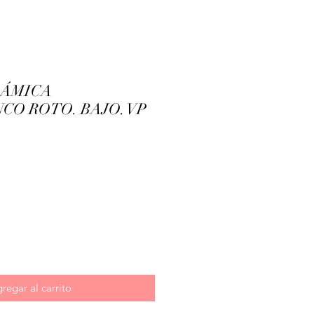
RÁMICA
CO ROTO. BAJO. VP
cio
regar al carrito