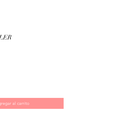
LER
cio
regar al carrito