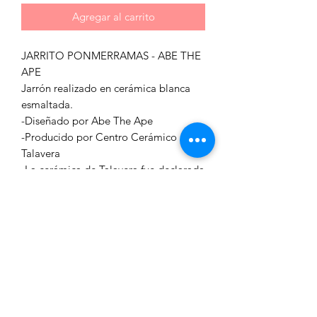
Agregar al carrito
JARRITO PONMERRAMAS - ABE THE
APE
Jarrón realizado en cerámica blanca
esmaltada.
-Diseñado por Abe The Ape
-Producido por Centro Cerámico
Talavera
-La cerámica de Talavera fue declarada
Patrimonio Inmaterial de la
Humanidad por la UNESCO en 2019
Medidas:
Ancho: 20 cm
Alto: 45 cm
Fondo: 18 cm