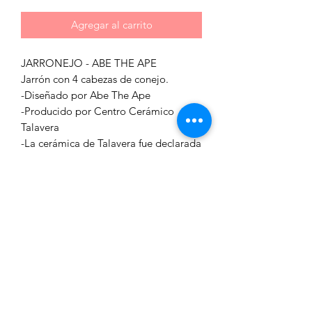
Agregar al carrito
JARRONEJO - ABE THE APE
Jarrón con 4 cabezas de conejo.
-Diseñado por Abe The Ape
-Producido por Centro Cerámico
Talavera
-La cerámica de Talavera fue declarada
Patrimonio Inmaterial de la
Humanidad por la UNESCO en 2019.
Medidas:
Alto: 33 cm
Ancho: 18 cm
Fondo: 18 cm