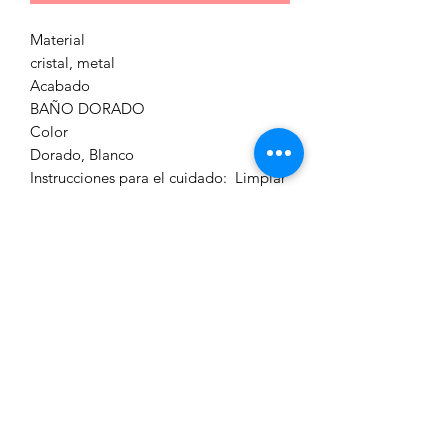
Material
cristal, metal
Acabado
BAÑO DORADO
Color
Dorado, Blanco
Instrucciones para el cuidado: Limpiar
con una tela de microfibra seca. Evite
humedecer la tela de microfibra y el
uso de limpiadores altamente ácidos,
alcalinos o abrasivos ya que estos
pueden dañar la capa protectora.
Thai.