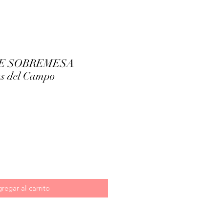
E SOBREMESA
s del Campo
ecio
regar al carrito