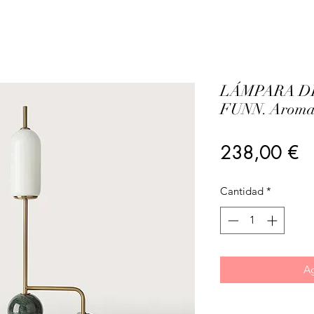
LÁMPARA D
FUNN. Aroma
Pr
238,00 €
Cantidad
*
Ag