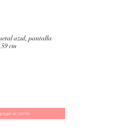
etal azul, pantalla
 59 cm
ecio
regar al carrito