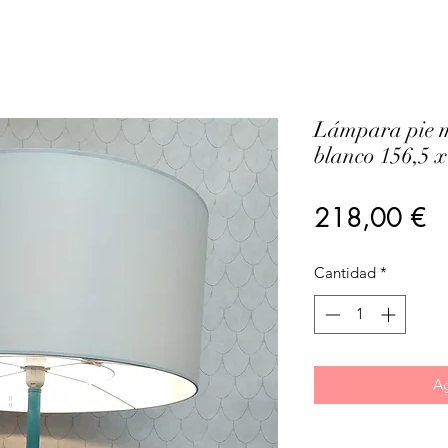
Lámpara pie m
blanco 156,5 x
Pr
218,00 €
Cantidad
*
Ag