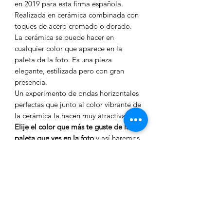
en 2019 para esta firma española.
Realizada en cerámica combinada con
toques de acero cromado o dorado.
La cerámica se puede hacer en
cualquier color que aparece en la
paleta de la foto. Es una pieza
elegante, estilizada pero con gran
presencia.
Un experimento de ondas horizontales
perfectas que junto al color vibrante de
la cerámica la hacen muy atractiva.
Elije el color que más te guste de la
paleta que ves en la foto
y así haremos
el pie cerámico de tu lámpara.
Damos la posibilidad de
comprarla
con o sin pantalla
.
Precio sin pantalla 210,00€
Medidas:
Pie de 19cm de diámetro y
40,5cm de altura. Con pantalla 68cm
de alto total.