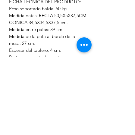
FICHA TÉCNICA DEL PRODUCTO:
Peso soportado balda: 50 kg.
Medida patas: RECTA 50,5X5X37,5CM
CONICA 34,5X34,5X37,5 cm.
Medida entre patas: 39 cm.
Medida de la pata al borde de la
mesa: 27 cm.
Espesor del tablero: 4 cm.
Partes desmontables: patas
Peso soportado: 50 kg.
INFO:
Las imágenes, medidas y colores son
orientativos. Todo lo percibido por
pantalla puede verse alterado por
muchos factores, entre ellos la luz
ambiente de las fotos, el ángulo de
visualización y/o el calibrado de la
misma. Al ser productos fabricados
artesanalmente cada pieza es única y
los materiales utilizados en su