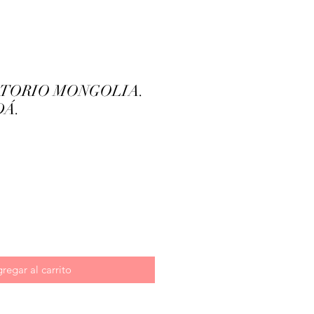
ITORIO MONGOLIA.
DÁ.
ecio
regar al carrito