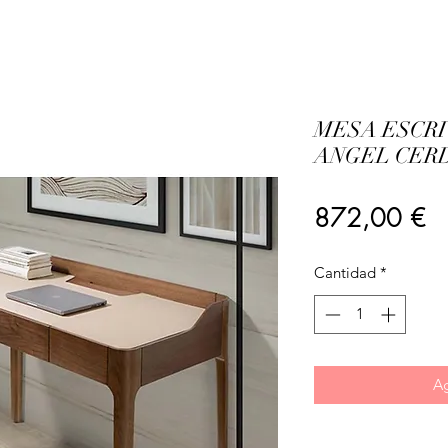
MESA ESCR
ANGEL CER
Pr
872,00 €
Cantidad
*
Ag