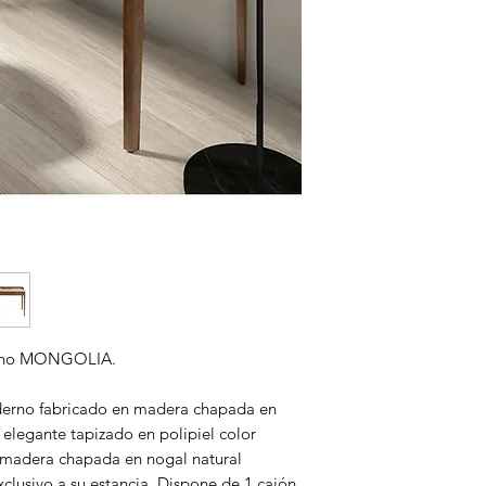
derno MONGOLIA.
derno fabricado en madera chapada en
elegante tapizado en polipiel color
e madera chapada en nogal natural
xclusivo a su estancia. Dispone de 1 cajón