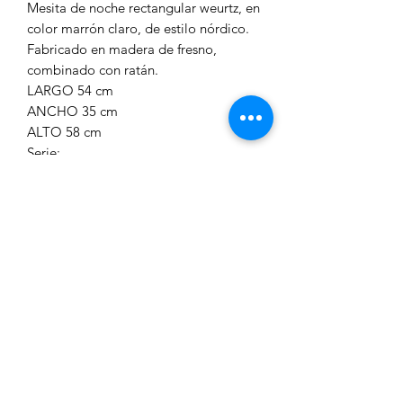
Mesita de noche rectangular weurtz, en
color marrón claro, de estilo nórdico.
Fabricado en madera de fresno,
combinado con ratán.
LARGO 54 cm
ANCHO 35 cm
ALTO 58 cm
Serie:
S.WEURTZ
Color:
MARRÓN CLARO
Material:
MADERA DE FRESNO, RATÁN