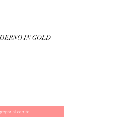
DERNO IN GOLD
ecio
regar al carrito