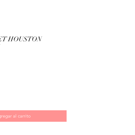
VET HOUSTON
ecio
regar al carrito