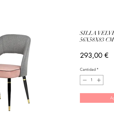
SILLA VEL
56X58X83 CM
Pr
293,00 €
Cantidad
*
Ag