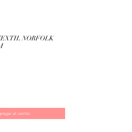
TEXTIL NORFOLK
M
ecio
regar al carrito