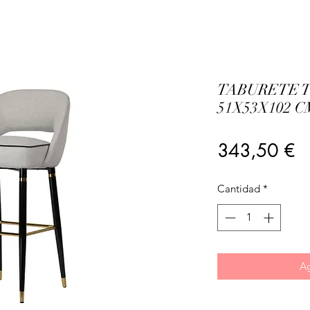
TABURETE 
51X53X102 C
Pr
343,50 €
Cantidad
*
Ag