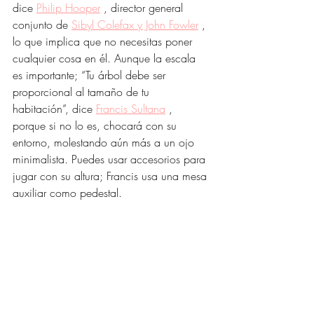
dice 
Philip Hooper
 , director general 
conjunto de 
Sibyl Colefax y John Fowler
 , 
lo que implica que no necesitas poner 
cualquier cosa en él. Aunque la escala 
es importante; “Tu árbol debe ser 
proporcional al tamaño de tu 
habitación”, dice 
Francis Sultana
 , 
porque si no lo es, chocará con su 
entorno, molestando aún más a un ojo 
minimalista. Puedes usar accesorios para 
jugar con su altura; Francis usa una mesa 
auxiliar como pedestal.